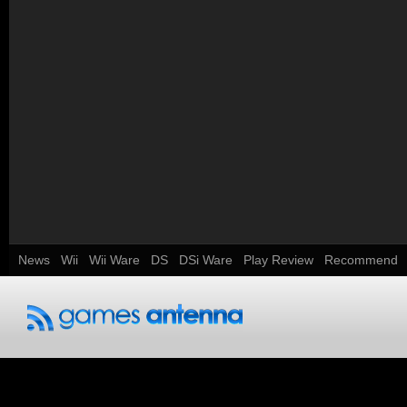
News
Wii
Wii Ware
DS
DSi Ware
Play Review
Recommend