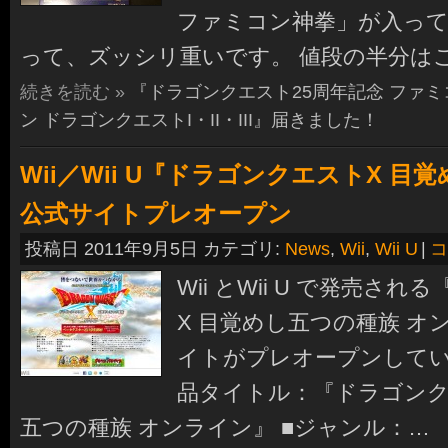
ファミコン神拳」が入っ
って、ズッシリ重いです。 値段の半分は
続きを読む »
『ドラゴンクエスト25周年記念 ファ
ン ドラゴンクエストI・II・III』届きました！
Wii／Wii U『ドラゴンクエストX 
公式サイトプレオープン
投稿日 2011年9月5日 カテゴリ:
News
,
Wii
,
Wii U
|
コ
Wii とWii U で発売さ
X 目覚めし五つの種族 オ
イトがプレオープンしていま
品タイトル：『ドラゴンク
五つの種族 オンライン』 ■ジャンル：…