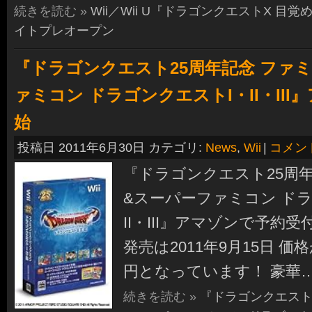
続きを読む »
Wii／Wii U『ドラゴンクエストX 目
イトプレオープン
『ドラゴンクエスト25周年記念 ファ
ァミコン ドラゴンクエストI・II・II
始
投稿日 2011年6月30日 カテゴリ:
News
,
Wii
|
コメン
『ドラゴンクエスト25周
&スーパーファミコン ド
II・III』アマゾンで予約
発売は2011年9月15日 価
円となっています！ 豪華
続きを読む »
『ドラゴンクエスト