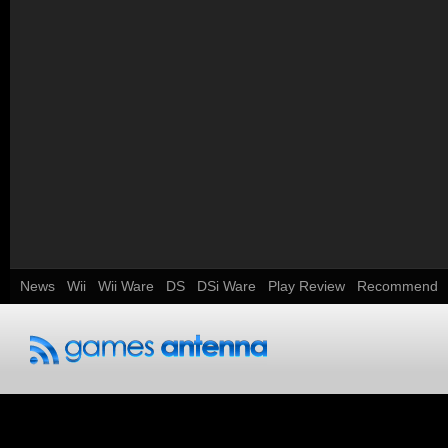
News
Wii
Wii Ware
DS
DSi Ware
Play Review
Recommend