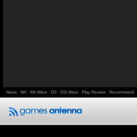
News
Wii
Wii Ware
DS
DSi Ware
Play Review
Recommend