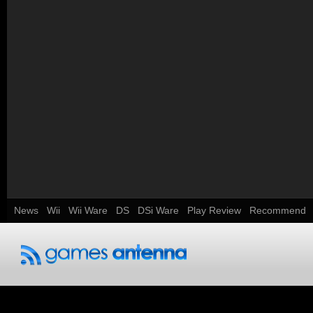
News
Wii
Wii Ware
DS
DSi Ware
Play Review
Recommend