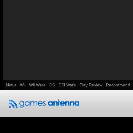
News
Wii
Wii Ware
DS
DSi Ware
Play Review
Recommend