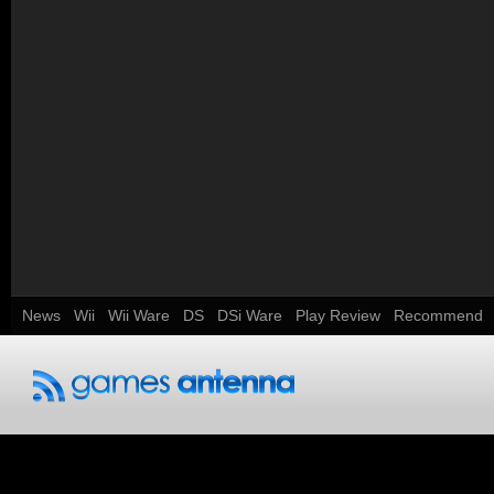
News
Wii
Wii Ware
DS
DSi Ware
Play Review
Recommend