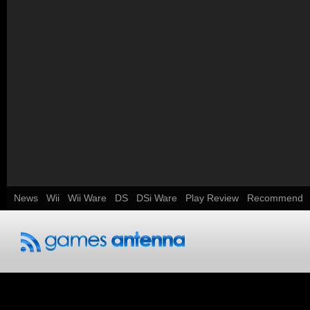
News
Wii
Wii Ware
DS
DSi Ware
Play Review
Recommend