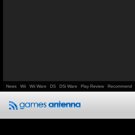
News
Wii
Wii Ware
DS
DSi Ware
Play Review
Recommend