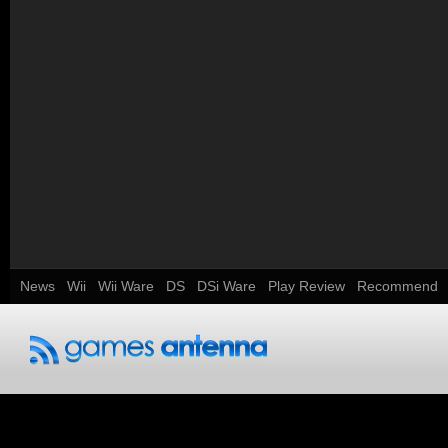
News
Wii
Wii Ware
DS
DSi Ware
Play Review
Recommend