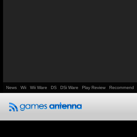
News
Wii
Wii Ware
DS
DSi Ware
Play Review
Recommend