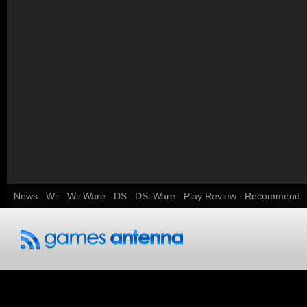
News
Wii
Wii Ware
DS
DSi Ware
Play Review
Recommend