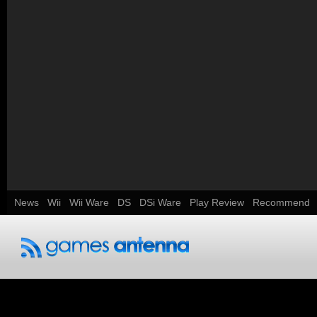
News
Wii
Wii Ware
DS
DSi Ware
Play Review
Recommend