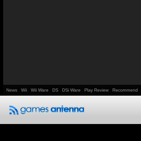
News
Wii
Wii Ware
DS
DSi Ware
Play Review
Recommend