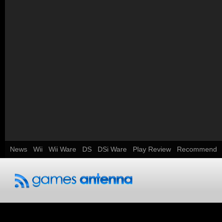
News
Wii
Wii Ware
DS
DSi Ware
Play Review
Recommend