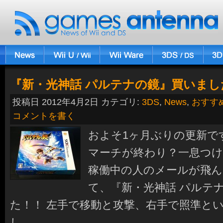
『新・光神話 パルテナの鏡』買いまし
投稿日 2012年4月2日 カテゴリ:
3DS
,
News
,
おすす
コメントを書く
およそ1ヶ月ぶりの更新で
マーチが終わり？一息つけ
稼働中の人のメールが飛ん
て、『新・光神話 パルテ
た！！ 左手で移動と攻撃、右手で照準と
し…